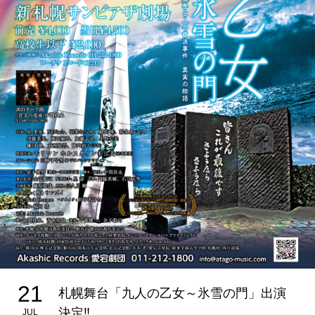
21
札幌舞台「九人の乙女～氷雪の門」出演
決定‼
JUL