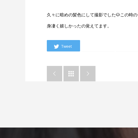
久々に暗めの髪色にして撮影でした🐶この時
身凄く嬉しかったの覚えてます。
Tweet
Instagram
Tikt


